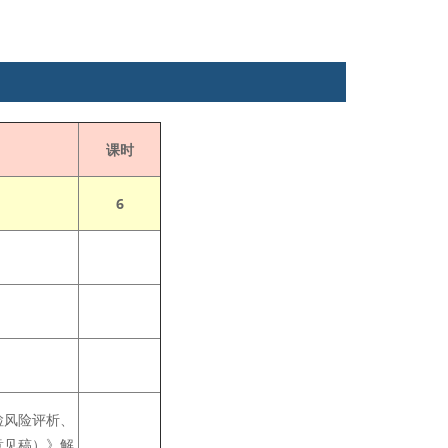
课时
6
检风险评析、
意见稿）》解